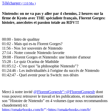
Télécharger
( 110 Mo )
Nintendo: on ne va pas y aller par 4 chemins, 2 heures sur la
firme de Kyoto avec THE spécialiste français, Florent Gorges:
histoire, anecdotes et passion totale au RDV!!!
00:00 - Intro de qualitay
01:02 - Mais qui es-tu Florent Gorges?
11:56 - Nos 1er souvenirs de Nintendo
27:14 - Notre console Nintendo favorite
39:08 - Florent Gorges et Nintendo: une histoire d'amour
55:28 - Le quiz Ocarina de Mathilde
01:05:12 - C'est quoi "la philosophie Nintendo"?
01:24:46 - Les individualités à l'origine du succès de Nintendo
01:42:47 - Quel avenir pour la Switch: nos désirs
Merci à notre invité
@FlorentGorgesfr
">@FlorentGorgesfr
dont
vous pouvez retrouver le travail et les publications, et notamment
son "Histoire de Nintendo" en 4 volumes (que nous recommandons
chaudement) ici:
https://omakebooks.com/fr/
">https://omakebooks.com/fr/